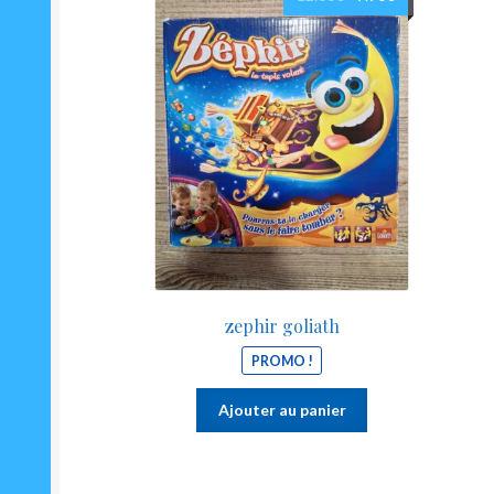
prix
prix
initial
actuel
était :
est :
12.00€.
9.90€.
zephir goliath
PROMO !
Ajouter au panier