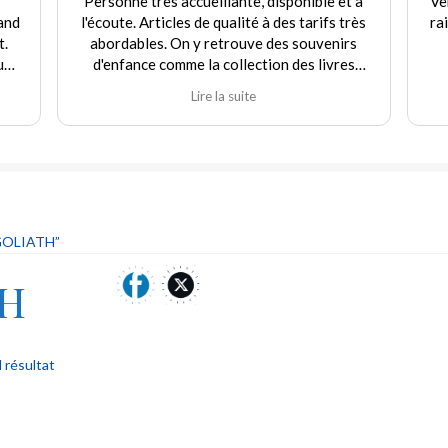
Personne très accueillante, disponible et à
Ve
and
l'écoute. Articles de qualité à des tarifs très
ra
t.
abordables. On y retrouve des souvenirs
uf
d'enfance comme la collection des livres
e
Martine et d'autres jouets. Agréable
Lire la suite
rix
expérience tant en achat qu'en vente. Je
recommande fortement ce commerçant.
our
ique
 "ni
GOLIATH”
TH
l résultat