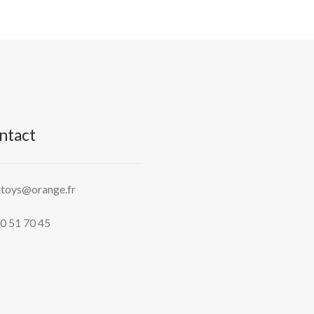
ntact
htoys@orange.fr
0 51 70 45