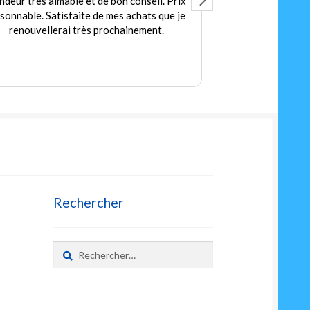
ndeur très aimable et de bon conseil. Prix
Accuei
isonnable. Satisfaite de mes achats que je
Des jeux et jou
renouvellerai très prochainement.
petit
Prix
Rechercher
Rechercher :