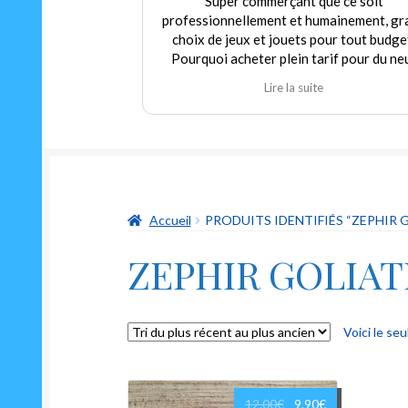
Super commerçant que ce soit
professionnellement et humainement, gr
choix de jeux et jouets pour tout budge
Pourquoi acheter plein tarif pour du ne
alors que nous pouvons trouver dans c
Lire la suite
magasin de l'occasion en parfait état à p
modéré! Encore merci au gérant qui
déborde autant de sympathie que d'hum
et qui m'a permis de redécouvrir un class
indémodable mais toujours aussi drôle Le
oui ni non"
Accueil
PRODUITS IDENTIFIÉS “ZEPHIR 
ZEPHIR GOLIA
Voici le seu
Le
Le
12.00
€
9.90
€