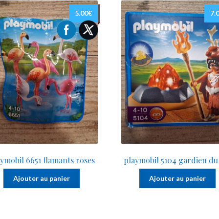
au
plus
5.00
€
7.
ancien
ymobil 6651 flamants roses
playmobil 5104 gardien du
Ajouter au panier
Ajouter au panier