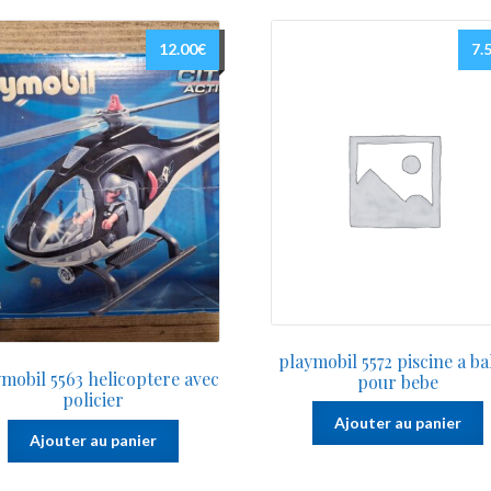
12.00
€
7.
playmobil 5572 piscine a ba
mobil 5563 helicoptere avec
pour bebe
policier
Ajouter au panier
Ajouter au panier