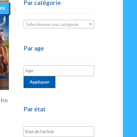
Par catégorie
00
€
Sélectionner une catégorie
Par age
Appliquer
 feu
Par état