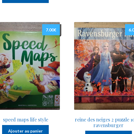
7.00
€
6.
speed maps life style
reine des neiges 2 puzzle 1
ravensburger
Ajouter au panier