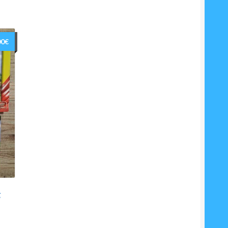
00
€
g