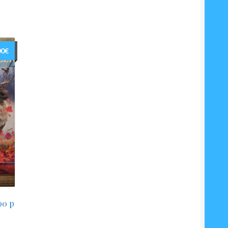
00
€
00 p