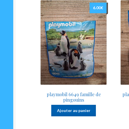
6.00
€
playmobil 6649 famille de
pla
pingouins
Ajouter au panier