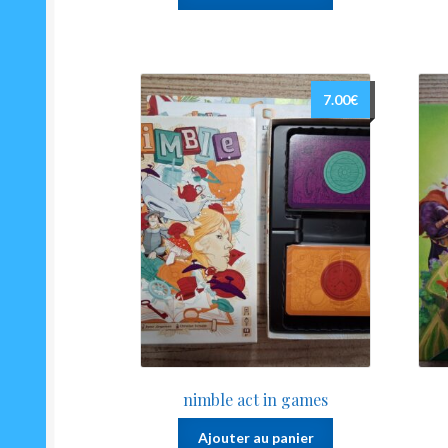
7.00
€
nimble act in games
Ajouter au panier