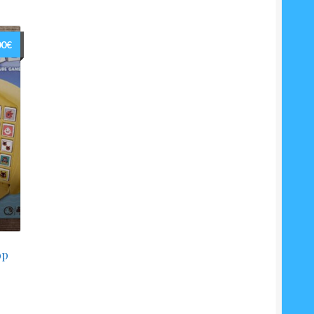
00
€
op