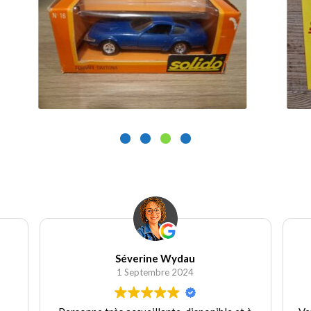
9.90
€
Ajouter au panier
Wydau
Wydau Candice
e 2024
30 Août 2024