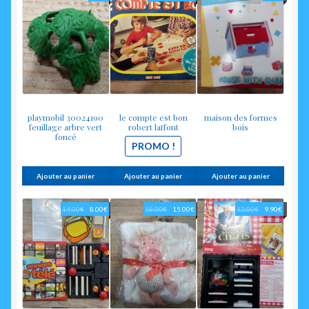
prix
prix
initial
actuel
était :
est :
12.00€.
8.00€.
playmobil 30024190
le compte est bon
maison des formes
feuillage arbre vert
robert laffont
bois
foncé
PROMO !
Ajouter au panier
Ajouter au panier
Ajouter au panier
Le
Le
Le
Le
Le
Le
14.00
€
8.00
€
18.00
€
15.00
€
12.00
€
9.90
€
prix
prix
prix
prix
prix
prix
initial
actuel
initial
actuel
initial
actuel
était :
est :
était :
est :
était :
est :
14.00€.
8.00€.
18.00€.
15.00€.
12.00€.
9.90€.