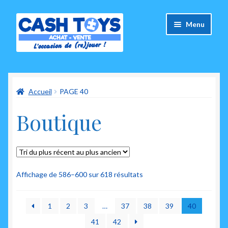
Aller
Aller
Menu
à
au
la
contenu
navigation
Accueil
Accueil
PAGE 40
Carte Cadeau
Boutique
Panier
Mes commandes
Mon compte
Trié
Affichage de 586–600 sur 618 résultats
du
plus
Ouvrir
A propos de nous
1
2
3
…
37
38
39
40
récent
le
au
41
42
menu