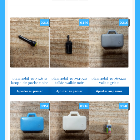
plus
enfant
ancien
0.21
€
0.14
€
0.21
€
playmobil 30034630
playmobil 30094020
playmobil 30069220
lampe de poche noire
talkie walkie noir
valise grise
Ajouter au panier
Ajouter au panier
Ajouter au panier
0.35
€
0.21
€
0.14
€