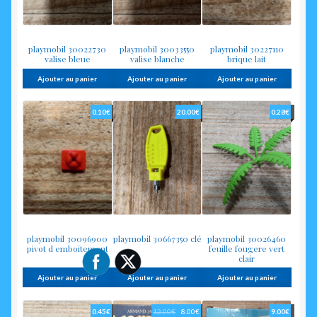
playmobil 30022730
playmobil 30033550
playmobil 30227110
valise bleue
valise blanche
brique lait
Ajouter au panier
Ajouter au panier
Ajouter au panier
0.10
€
20.00
€
0.28
€
playmobil 30096900
playmobil 30667350 clé
playmobil 30026460
pivot d emboitement
feuille fougere vert
clair
Ajouter au panier
Ajouter au panier
Ajouter au panier
Le
Le
0.45
€
12.00
€
8.00
€
9.00
€