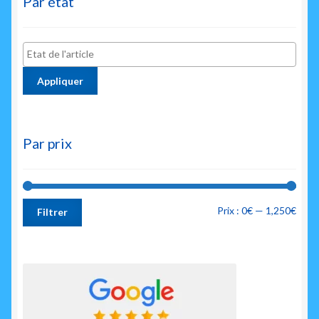
Par état
Appliquer
Par prix
Prix
Prix
Prix :
0€
—
1,250€
Filtrer
min
max