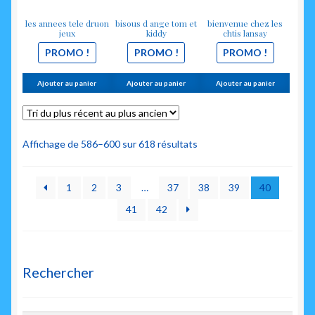
les annees tele druon
bisous d ange tom et
bienvenue chez les
jeux
kiddy
chtis lansay
PROMO !
PROMO !
PROMO !
Ajouter au panier
Ajouter au panier
Ajouter au panier
Trié
Affichage de 586–600 sur 618 résultats
du
plus
1
2
3
…
37
38
39
40
récent
au
41
42
plus
ancien
Rechercher