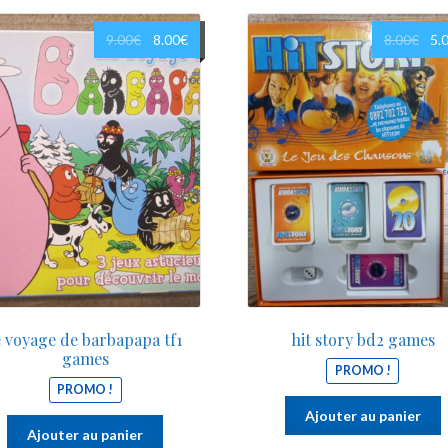
Le
Le
Le
9.00
€
8.00
€
8.00
€
5.
prix
prix
prix
initial
actuel
init
était :
est :
étai
9.00€.
8.00€.
8.00
e voyage de barbapapa tf1
hit story bd2 games
games
PROMO !
PROMO !
Ajouter au panier
Ajouter au panier