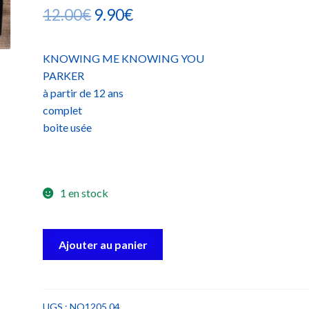
Le
Le
12.00
€
9.90
€
prix
prix
KNOWING ME KNOWING YOU
initial
actuel
PARKER
était :
est :
à partir de 12 ans
complet
12.00€.
9.90€.
boite usée
1 en stock
quantité
Ajouter au panier
de
knowing
me
knowing
UGS :
NO1205 04