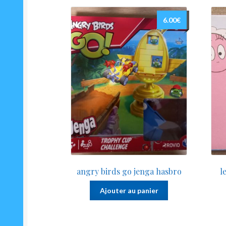
6.00
€
angry birds go jenga hasbro
l
Ajouter au panier