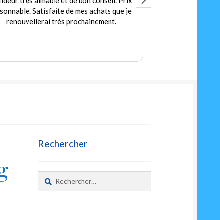
eil. Prix
Accueil très agréable
ts que je
Des jeux et jouets en quantités pour les
ent.
petits et les grands
Prix très corrects
Rechercher
g
Rechercher :