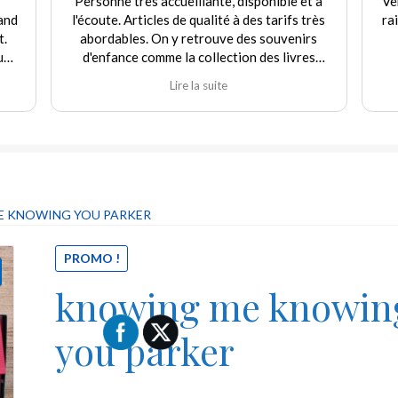
llante, disponible et à
Vendeur très aimable et de bon cons
 qualité à des tarifs très
raisonnable. Satisfaite de mes acha
etrouve des souvenirs
renouvellerai très prochainem
 collection des livres
res jouets. Agréable
 la suite
 achat qu'en vente. Je
ment ce commerçant.
 KNOWING YOU PARKER
PROMO !
knowing me knowin
you parker