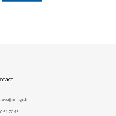
ntact
htoys@orange.fr
0 51 70 45