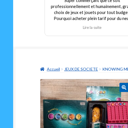
Super commerçant que ce soit
Personne très accuei
ssionnellement et humainement, grand
l'écoute. Articles de
ix de jeux et jouets pour tout budget.
abordables. On y r
quoi acheter plein tarif pour du neuf
d'enfance comme la
rs que nous pouvons trouver dans ce
Martine et d'aut
Lire la suite
Lire
in de l'occasion en parfait état à prix
expérience tant en
odéré! Encore merci au gérant qui
recommande forte
rde autant de sympathie que d'humour
i m'a permis de redécouvrir un classique
odable mais toujours aussi drôle Le "ni
oui ni non"
Accueil
JEUX DE SOCIETE
KNOWING ME
🔍