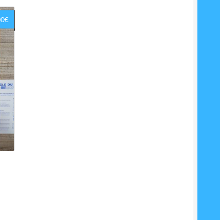
Le
00
€
prix
ial
actuel
t :
est :
€.
5.00€.