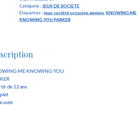
Catégorie :
JEUX DE SOCIETE
you
Étiquettes :
jeux société occasion amiens
,
KNOWING ME
parker
KNOWING YOU PARKER
scription
OWING ME KNOWING YOU
KER
rtir de 12 ans
plet
e usée