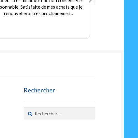
ndeur très aimable et de bon conseil. Prix
Accuei
isonnable. Satisfaite de mes achats que je
Des jeux et jou
renouvellerai très prochainement.
petit
Prix
Rechercher
Rechercher :