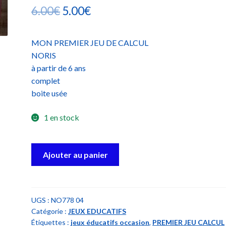
Le
Le
6.00
€
5.00
€
prix
prix
MON PREMIER JEU DE CALCUL
initial
actuel
NORIS
était :
est :
à partir de 6 ans
complet
6.00€.
5.00€.
boite usée
1 en stock
quantité
Ajouter au panier
de
mon
premier
jeu
UGS :
NO778 04
Catégorie :
JEUX EDUCATIFS
de
Étiquettes :
jeux éducatifs occasion
,
PREMIER JEU CALCUL
calcul