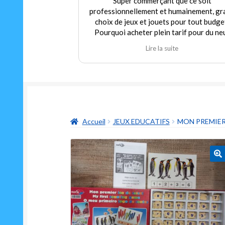
Super commerçant que ce soit
professionnellement et humainement, gr
choix de jeux et jouets pour tout budge
Pourquoi acheter plein tarif pour du ne
alors que nous pouvons trouver dans c
Lire la suite
magasin de l'occasion en parfait état à p
modéré! Encore merci au gérant qui
déborde autant de sympathie que d'hum
et qui m'a permis de redécouvrir un class
indémodable mais toujours aussi drôle Le
oui ni non"
Accueil
JEUX EDUCATIFS
MON PREMIER
🔍