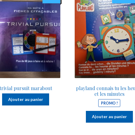
prix
init
étai
5.00
trivial pursuit marabout
playland connais tu les he
et les minutes
Ajouter au panier
PROMO !
Ajouter au panier