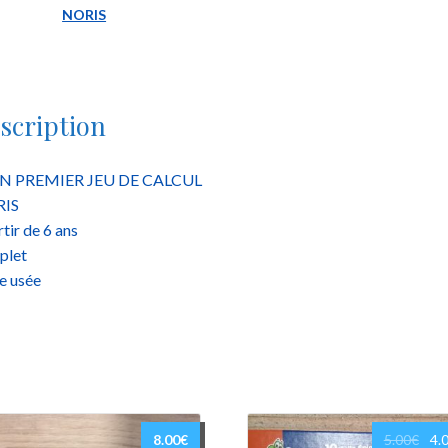
NORIS
noris
scription
 PREMIER JEU DE CALCUL
IS
rtir de 6 ans
plet
e usée
Le
8.00
€
5.00
€
4.