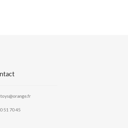
ntact
htoys@orange.fr
0 51 70 45