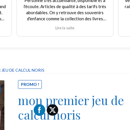
Personne très accueillante, disponible et à
Ve
and
l'écoute. Articles de qualité à des tarifs très
ra
t.
abordables. On y retrouve des souvenirs
uf
d'enfance comme la collection des livres
e
Martine et d'autres jouets. Agréable
Lire la suite
rix
expérience tant en achat qu'en vente. Je
recommande fortement ce commerçant.
our
ique
 "ni
 JEU DE CALCUL NORIS
PROMO !
mon premier jeu de
calcul noris