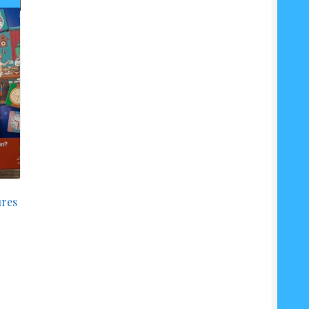
prix
ial
actuel
t :
est :
€.
4.00€.
ures