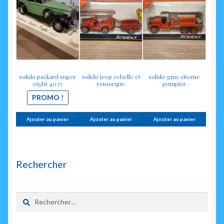
initial
actuel
était :
est :
12.00€.
7.00€.
solido packard super
solido jeep echelle et
solido gmc citerne
eight 4037
remorque
pompier
PROMO !
Ajouter au panier
Ajouter au panier
Ajouter au panier
Rechercher
Rechercher :