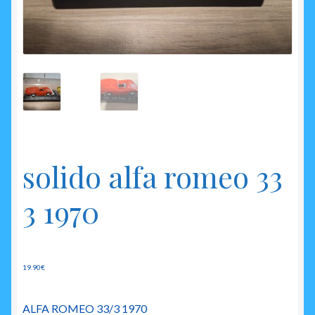
enfant
solido alfa romeo 33
3 1970
19.90
€
ALFA ROMEO 33/3 1970