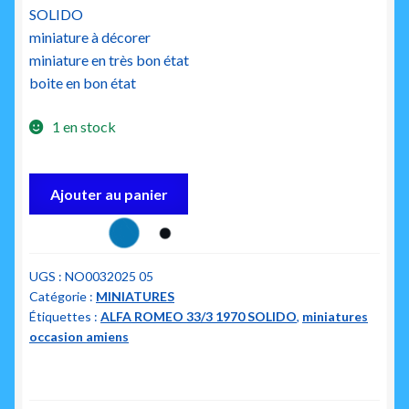
SOLIDO
miniature à décorer
miniature en très bon état
boite en bon état
1 en stock
quantité
Ajouter au panier
de
solido
alfa
romeo
UGS :
NO0032025 05
Catégorie :
MINIATURES
33
Étiquettes :
ALFA ROMEO 33/3 1970 SOLIDO
,
miniatures
3
occasion amiens
1970