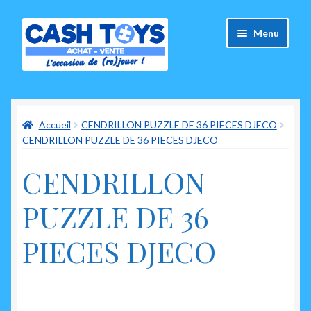
Aller
Aller
Menu
à
au
la
contenu
navigation
Accueil
Accueil
CENDRILLON PUZZLE DE 36 PIECES DJECO
Carte Cadeau
CENDRILLON PUZZLE DE 36 PIECES DJECO
Panier
CENDRILLON
Mes commandes
PUZZLE DE 36
Mon compte
PIECES DJECO
Ouvrir
A propos de nous
le
menu