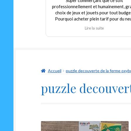
Super commerçant que ce soit
professionnellement et humainement, gr
choix de jeux et jouets pour tout budge
Pourquoi acheter plein tarif pour du ne
alors que nous pouvons trouver dans c
Lire la suite
magasin de l'occasion en parfait état à p
modéré! Encore merci au gérant qui
déborde autant de sympathie que d'hum
et qui m'a permis de redécouvrir un class
indémodable mais toujours aussi drôle Le
oui ni non"
Accueil
puzzle decouverte de la ferme oxyb
puzzle decouvert