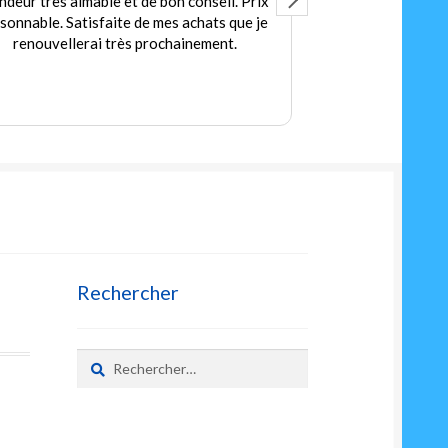
ndeur très aimable et de bon conseil. Prix
Accuei
isonnable. Satisfaite de mes achats que je
Des jeux et jou
renouvellerai très prochainement.
petit
Prix
Rechercher
Rechercher :