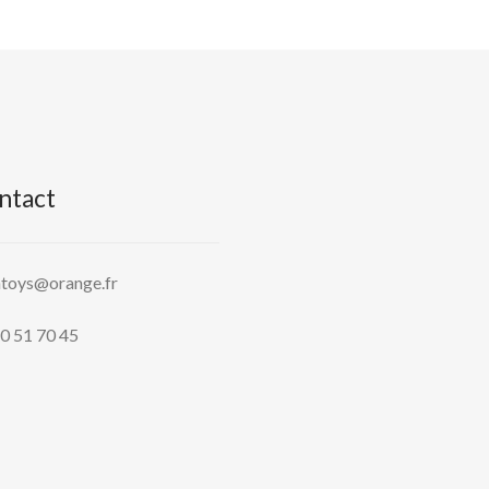
ntact
htoys@orange.fr
0 51 70 45