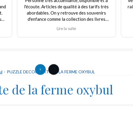
Personne très accueillante, disponible et à
Ve
and
l'écoute. Articles de qualité à des tarifs très
ra
t.
abordables. On y retrouve des souvenirs
uf
d'enfance comme la collection des livres
e
Martine et d'autres jouets. Agréable
Lire la suite
rix
expérience tant en achat qu'en vente. Je
recommande fortement ce commerçant.
our
ique
 "ni
ul
PUZZLE DECOUVERTE DE LA FERME OXYBUL
e de la ferme oxybul