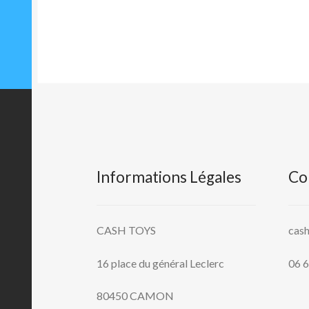
l’article
Informations Légales
Co
CASH TOYS
cas
16 place du général Leclerc
06 6
80450 CAMON