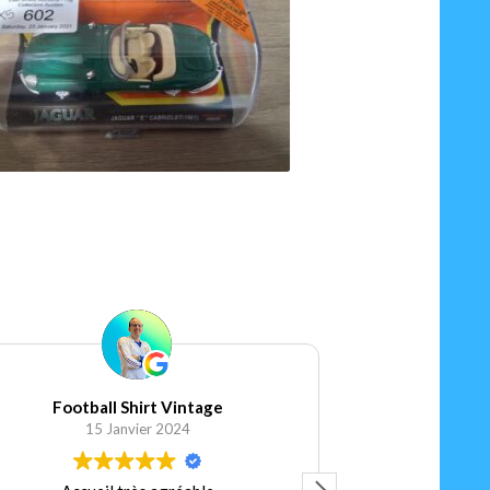
11.00
€
Ajouter au panier
Football Shirt Vintage
Elis
15 Janvier 2024
5