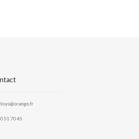
ntact
htoys@orange.fr
0 51 70 45