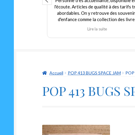
que ce soit
Personne très accueillante, disponible e
umainement, grand
l'écoute. Articles de qualité à des tarifs t
pour tout budget.
abordables. On y retrouve des souveni
arif pour du neuf
d'enfance comme la collection des livre
 trouver dans ce
Martine et d'autres jouets. Agréable
te
Lire la suite
arfait état à prix
expérience tant en achat qu'en vente. J
 au gérant qui
recommande fortement ce commerçant
thie que d'humour
ouvrir un classique
aussi drôle Le "ni
n"
Accueil
POP 413 BUGS SPACE JAM
POP 
POP 413 BUGS S