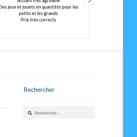
Accueil très agréable
Ex
Des jeux et jouets en quantités pour les
Merci au Patro
petits et les grands
bonn
Prix très corrects
A très vite pou
sec
L
Rechercher
Rechercher :