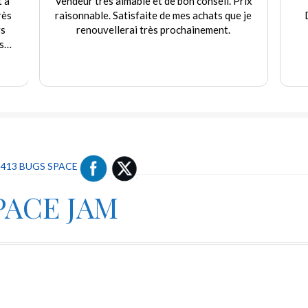
t à
Vendeur très aimable et de bon conseil. Prix
rès
raisonnable. Satisfaite de mes achats que je
rs
renouvellerai très prochainement.
s
e
.
413 BUGS SPACE JAM
PACE JAM