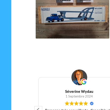
9.90
€
20.00
€
Ajouter au panier
Ajoute
Séverine Wydau
 2024
1 Septembre 2024