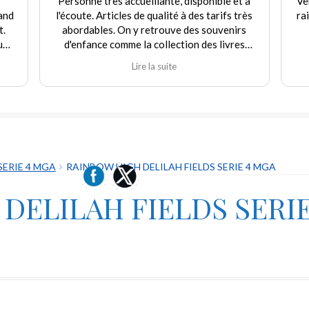
Personne très accueillante, disponible et à
Ve
and
l'écoute. Articles de qualité à des tarifs très
ra
t.
abordables. On y retrouve des souvenirs
uf
d'enfance comme la collection des livres
e
Martine et d'autres jouets. Agréable
Lire la suite
rix
expérience tant en achat qu'en vente. Je
recommande fortement ce commerçant.
our
ique
 "ni
SERIE 4 MGA
RAINBOW HIGH DELILAH FIELDS SERIE 4 MGA
DELILAH FIELDS SERI