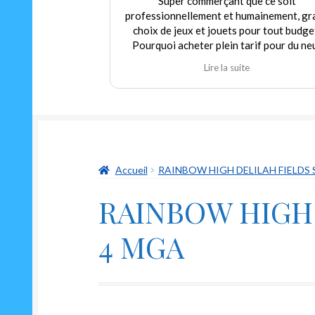
Super commerçant que ce soit
professionnellement et humainement, gr
choix de jeux et jouets pour tout budge
Pourquoi acheter plein tarif pour du ne
alors que nous pouvons trouver dans c
Lire la suite
magasin de l'occasion en parfait état à p
modéré! Encore merci au gérant qui
déborde autant de sympathie que d'hum
et qui m'a permis de redécouvrir un class
indémodable mais toujours aussi drôle Le
oui ni non"
Accueil
RAINBOW HIGH DELILAH FIELDS 
RAINBOW HIGH 
4 MGA