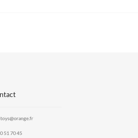
ntact
htoys@orange.fr
0 51 70 45