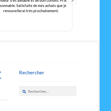
ndeur très aimable et de bon conseil. Prix
Accuei
isonnable. Satisfaite de mes achats que je
Des jeux et jou
renouvellerai très prochainement.
petit
Prix
E
Rechercher
Rechercher :