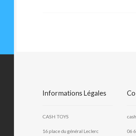
précédent :
de
l’article
Informations Légales
Co
CASH TOYS
cas
16 place du général Leclerc
06 6