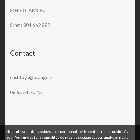
80450 CAMON
Siret : 901 662 882
Contact
cashtoys@orange.fr
06 60 51 70 45
© CashToys 2026
Nous utilisons des cookies pour personnaliser le contenu et les publicités,
pour fournir des fonctionnalités de médias sociaux et pour analyser notre
Mentions légales & Politique de