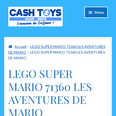
Aller
Aller
Menu
à
au
la
contenu
navigation
Accueil
Accueil
LEGO SUPER MARIO 71360 LES AVENTURES
Carte Cadeau
DE MARIO
LEGO SUPER MARIO 71360 LES AVENTURES
DE MARIO
Panier
LEGO SUPER
Mes commandes
MARIO 71360 LES
Mon compte
AVENTURES DE
Ouvrir
A propos de nous
le
MARIO
menu