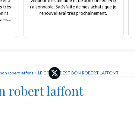
t à
Vendeur très aimable et de bon conseil. Prix
rès
raisonnable. Satisfaite de mes achats que je
rs
renouvellerai très prochainement.
s
e
.
bon robert laffont
LE COMPTE EST BON ROBERT LAFFONT
n robert laffont