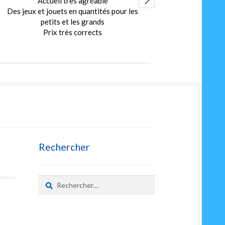
Accueil très agréable
Ex
Des jeux et jouets en quantités pour les
Merci au Patro
petits et les grands
bonn
Prix très corrects
A très vite pou
sec
L
Rechercher
Rechercher :