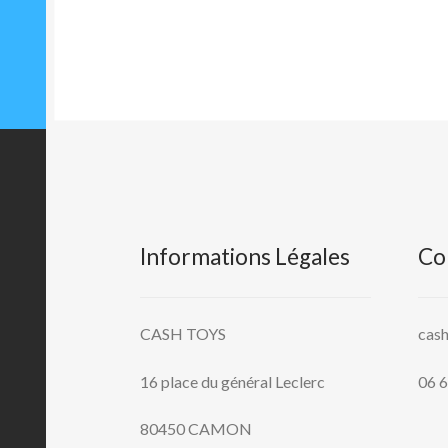
l’article
Informations Légales
Co
CASH TOYS
cas
16 place du général Leclerc
06 6
80450 CAMON