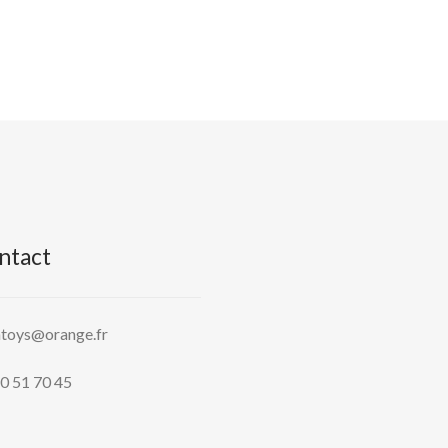
ntact
htoys@orange.fr
0 51 70 45