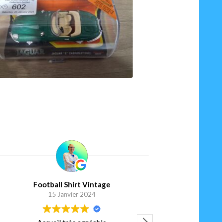
90
€
Ajouter au panier
Football Shirt Vintage
Elis
15 Janvier 2024
5