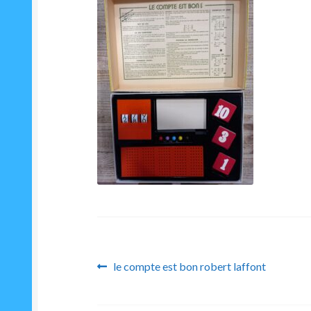
Navigation
Article
le compte est bon robert laffont
précédent :
de