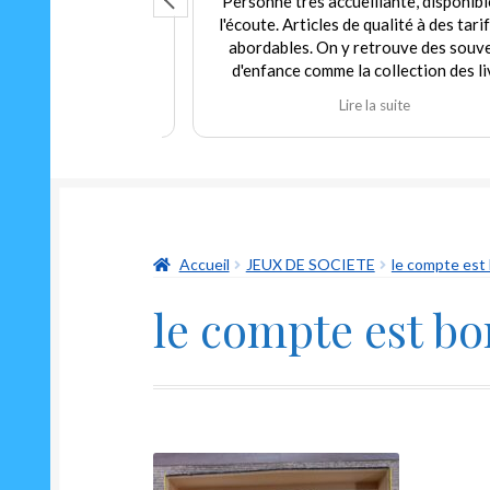
que ce soit
Personne très accueillante, disponible e
umainement, grand
l'écoute. Articles de qualité à des tarifs t
pour tout budget.
abordables. On y retrouve des souveni
arif pour du neuf
d'enfance comme la collection des livre
 trouver dans ce
Martine et d'autres jouets. Agréable
te
Lire la suite
arfait état à prix
expérience tant en achat qu'en vente. J
 au gérant qui
recommande fortement ce commerçant
thie que d'humour
ouvrir un classique
aussi drôle Le "ni
n"
Accueil
JEUX DE SOCIETE
le compte est 
le compte est bo