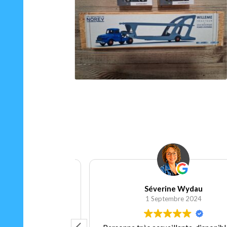
75.00
€
Ajouter au panier
Séverine Wydau
 2024
1 Septembre 2024