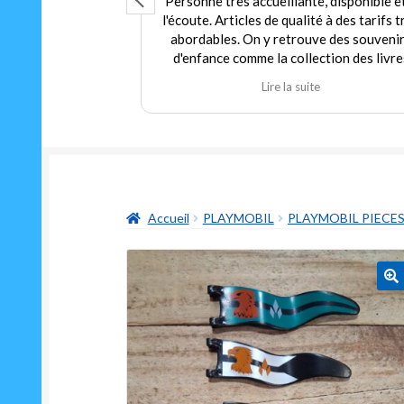
que ce soit
Personne très accueillante, disponible e
umainement, grand
l'écoute. Articles de qualité à des tarifs t
pour tout budget.
abordables. On y retrouve des souveni
arif pour du neuf
d'enfance comme la collection des livre
 trouver dans ce
Martine et d'autres jouets. Agréable
te
Lire la suite
arfait état à prix
expérience tant en achat qu'en vente. J
 au gérant qui
recommande fortement ce commerçant
thie que d'humour
ouvrir un classique
aussi drôle Le "ni
n"
Accueil
PLAYMOBIL
PLAYMOBIL PIECE
🔍