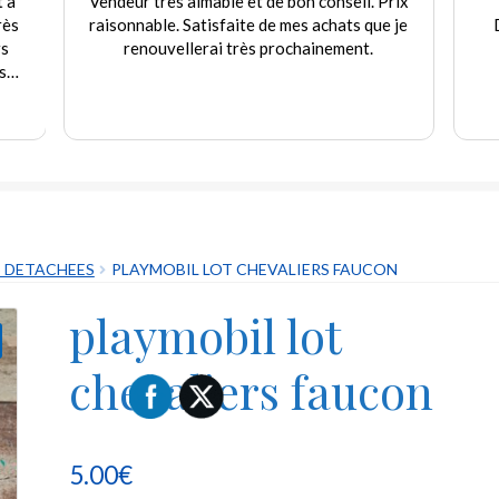
t à
Vendeur très aimable et de bon conseil. Prix
rès
raisonnable. Satisfaite de mes achats que je
rs
renouvellerai très prochainement.
s
e
.
S DETACHEES
PLAYMOBIL LOT CHEVALIERS FAUCON
playmobil lot
chevaliers faucon
5.00
€