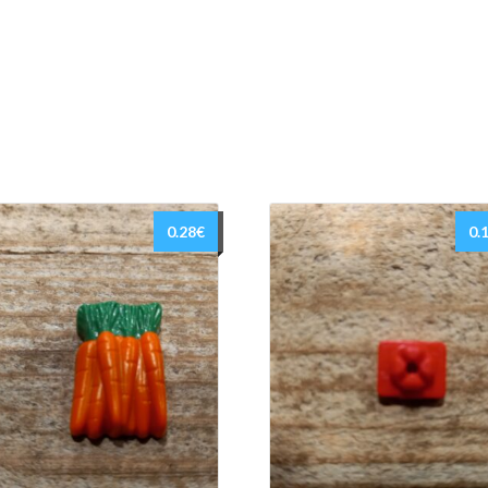
0.28
€
0.