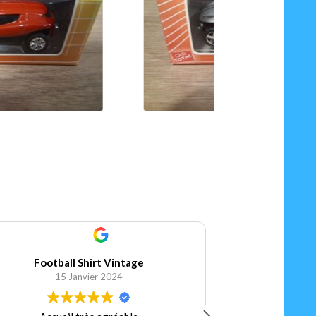
1.00
€
25.00
€
Ajouter au panier
Ajouter au pa
Football Shirt Vintage
Elis
15 Janvier 2024
5