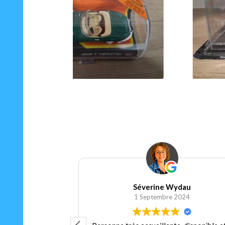
20.00
€
Ajouter au panier
Séverine Wydau
 2024
1 Septembre 2024