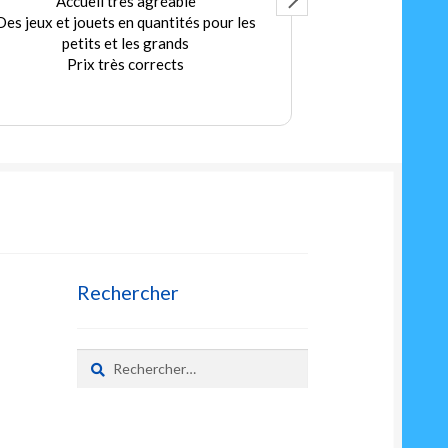
Accueil très agréable
Ex
Des jeux et jouets en quantités pour les
Merci au Patro
petits et les grands
bonn
Prix très corrects
A très vite pou
sec
L
Rechercher
Rechercher :