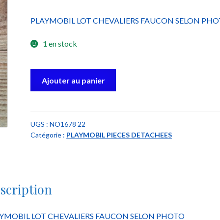
PLAYMOBIL LOT CHEVALIERS FAUCON SELON PH
1 en stock
quantité
Ajouter au panier
de
playmobil
lot
chevaliers
UGS :
NO1678 22
Catégorie :
PLAYMOBIL PIECES DETACHEES
faucon
scription
YMOBIL LOT CHEVALIERS FAUCON SELON PHOTO