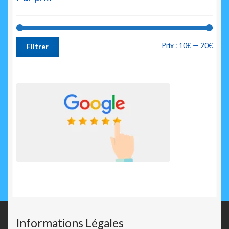
Prix
Prix
Prix :
10€
—
20€
Filtrer
min
max
Informations Légales