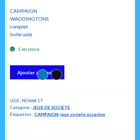
prix
prix
CAMPAIGN
initial
actuel
WADDINGTONS
était :
est :
complet
boite usée
15.00€.
12.00€.
1 en stock
quantité
Ajouter au panier
de
campaign
waddingtons
UGS :
NO668 17
Catégorie :
JEUX DE SOCIETE
Étiquettes :
CAMPAIGN
,
jeux societe occasion