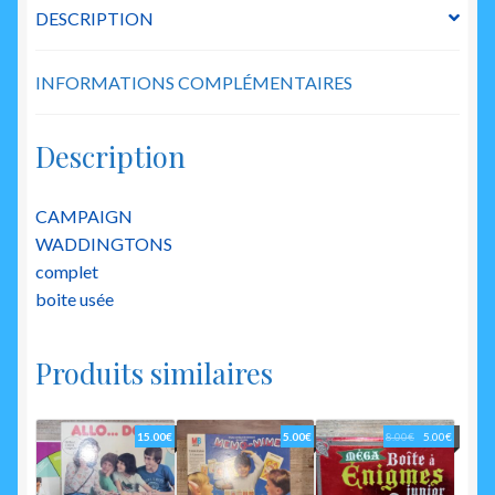
DESCRIPTION
INFORMATIONS COMPLÉMENTAIRES
Description
CAMPAIGN
WADDINGTONS
complet
boite usée
Produits similaires
Le
Le
15.00
€
5.00
€
8.00
€
5.00
€
prix
prix
initial
actuel
était :
est :