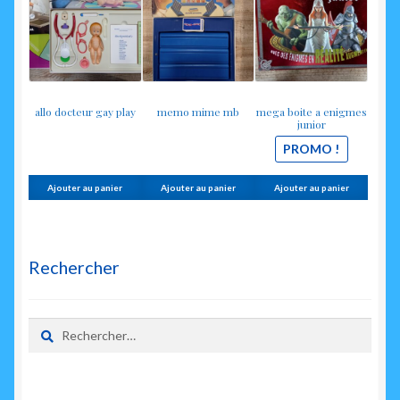
8.00€.
5.00€.
allo docteur gay play
memo mime mb
mega boite a enigmes
junior
PROMO !
Ajouter au panier
Ajouter au panier
Ajouter au panier
Rechercher
Rechercher :