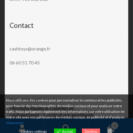
Contact
cashtoys@orange.fr
06 60 51 70 45
© CashToys 2026
Nous utilisons des cookies pour personnaliser le contenu et les publicités,
pour fournir des fonctionnalités de médias sociaux et pour analyser notre
Mentions légales & Politique de
trafic. Nous partageons également des informations sur votre utilisation de
confidentialité
Construit par lepetitweb
.
notre site avec nos partenaires de médias sociaux, de publicité et d'analyse.
View more
0
Cookies settings
Accept
Decline
Recherche
Recherche