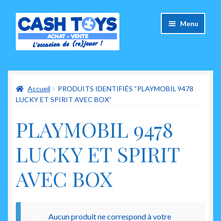
Aller
Aller
Menu
à
au
la
contenu
navigation
Accueil
Accueil
PRODUITS IDENTIFIÉS “PLAYMOBIL 9478
Carte Cadeau
LUCKY ET SPIRIT AVEC BOX”
Panier
PLAYMOBIL 9478
Mes commandes
LUCKY ET SPIRIT
Mon compte
AVEC BOX
Ouvrir
A propos de nous
le
menu
Aucun produit ne correspond à votre