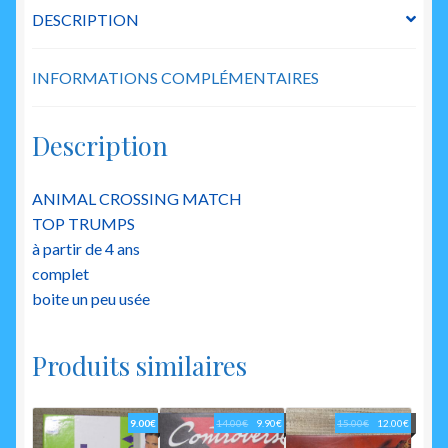
DESCRIPTION
INFORMATIONS COMPLÉMENTAIRES
Description
ANIMAL CROSSING MATCH
TOP TRUMPS
à partir de 4 ans
complet
boite un peu usée
Produits similaires
Le
Le
Le
Le
9.00
€
14.00
€
9.90
€
15.00
€
12.00
€
prix
prix
prix
prix