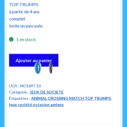
TOP TRUMPS
à partir de 4 ans
complet
boite un peu usée
1 en stock
quantité
Ajouter au panier
de
animal
crossing
match
UGS :
NO1697 10
Catégorie :
JEUX DE SOCIETE
top
Étiquettes :
ANIMAL CROSSING MATCH TOP TRUMPS
,
trumps
jeux société occasion amiens