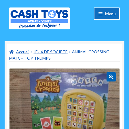
Aller
Aller
Menu
à
au
la
contenu
navigation
Accueil
Accueil
JEUX DE SOCIETE
ANIMAL CROSSING
Carte Cadeau
MATCH TOP TRUMPS
Panier
Mes commandes
🔍
Mon compte
Ouvrir
A propos de nous
le
menu