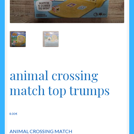
enfant
animal crossing
match top trumps
8.00
€
ANIMAL CROSSING MATCH