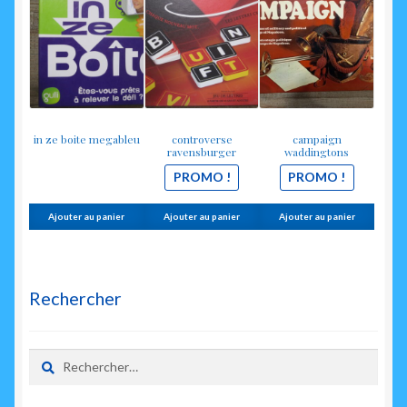
initial
actuel
initial
actuel
était :
est :
était :
est :
14.00€.
9.90€.
15.00€.
12.00€.
in ze boite megableu
controverse
campaign
ravensburger
waddingtons
PROMO !
PROMO !
Ajouter au panier
Ajouter au panier
Ajouter au panier
Rechercher
Rechercher :