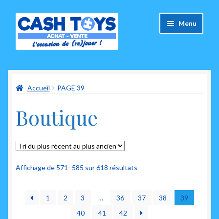
Aller
Aller
Menu
à
au
la
contenu
navigation
Accueil
Accueil
PAGE 39
Carte Cadeau
Boutique
Panier
Mes commandes
Mon compte
Trié
Affichage de 571–585 sur 618 résultats
du
plus
Ouvrir
A propos de nous
1
2
3
…
36
37
38
39
récent
le
au
40
41
42
menu