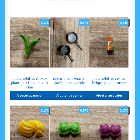
plus
enfant
ancien
0.17
€
0.24
€
0.14
€
playmobil 30205550
playmobil 30612170
playmobil 30225950
plante a 3 feuilles vert
poele et casserole
brique jus d orange
clair
Ajouter au panier
Ajouter au panier
Ajouter au panier
0.17
€
0.17
€
0.17
€