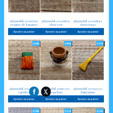
playmobil 30096760
playmobil 30096830
playmobil 30096840
regime de bananes
chou vert
chou rouge
Ajouter au panier
Ajouter au panier
Ajouter au panier
0.28
€
0.80
€
0.17
€
playmobil 30096780
playmobil 30650220
playmobil 30060020
carottes
seau bois
balai jaune
Ajouter au panier
Ajouter au panier
Ajouter au panier
0.38
€
0.31
€
0.24
€