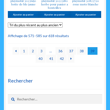
playmobil 30236150
playmobil 30223180
playmobil 30823720
botte de ble jaune
herbe pour panier a
roue moto blanche
bouteilles
Ajouter au panier
Ajouter au panier
Ajouter au panier
Trié
Affichage de 571–585 sur 618 résultats
du
plus
1
2
3
…
36
37
38
39
récent
au
40
41
42
plus
ancien
Rechercher
Rechercher :