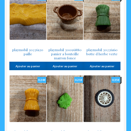
playmobil 30236120
playmobil 30096880
playmobil 30236160
paille
panier a bouteille
botte d herbe verte
marron fonce
Ajouter au panier
Ajouter au panier
Ajouter au panier
0.24
€
0.21
€
0.35
€