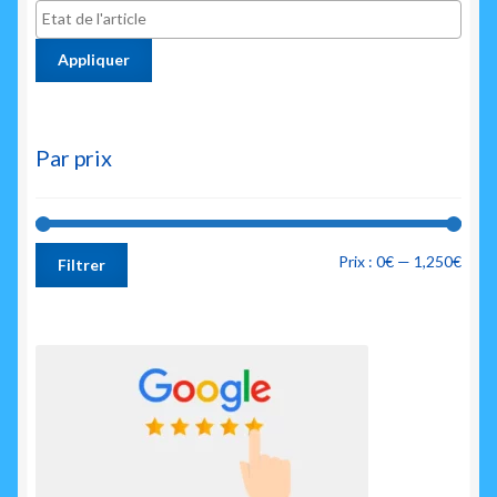
Appliquer
Par prix
Prix
Prix
Prix :
0€
—
1,250€
Filtrer
min
max