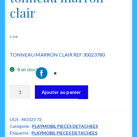
clair
0.35
€
TONNEAU MARRON CLAIR REF 30023780
8 en stock
quantité
Ajouter au panier
de
playmobil
30023780
tonneau
UGS :
NO323 72
Catégorie :
PLAYMOBIL PIECES DETACHEES
marron
Étiquette :
PLAYMOBIL PIECES DETACHEES
clair