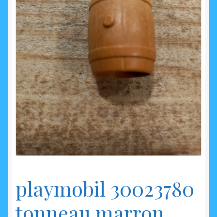
enfant
playmobil 30023780
tonneau marron