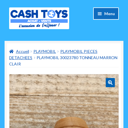
Aller
Aller
Menu
à
au
la
contenu
navigation
Accueil
Accueil
PLAYMOBIL
PLAYMOBIL PIECES
Carte Cadeau
DETACHEES
PLAYMOBIL 30023780 TONNEAU MARRON
CLAIR
Panier
Mes commandes
🔍
Mon compte
Ouvrir
A propos de nous
le
menu