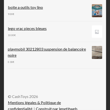
boite a outils toy lino
9.00
€
lego vrac pieces bleues
10.00
€
playmobil 30212803 suspension de balancoire
noire
0.18
€
© CashToys 2026
Mentions légales & Politique de
confidentialité
Construit par lepetitweb
.