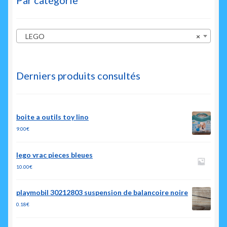
LEGO
×
Derniers produits consultés
boite a outils toy lino
9.00
€
lego vrac pieces bleues
10.00
€
playmobil 30212803 suspension de balancoire noire
0.18
€