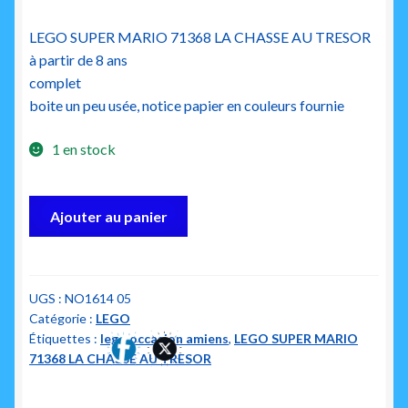
LEGO SUPER MARIO 71368 LA CHASSE AU TRESOR
à partir de 8 ans
complet
boite un peu usée, notice papier en couleurs fournie
1 en stock
quantité
Ajouter au panier
de
lego
super
mario
UGS :
NO1614 05
Catégorie :
LEGO
71368
Étiquettes :
lego occasion amiens
,
LEGO SUPER MARIO
la
71368 LA CHASSE AU TRESOR
chasse
au