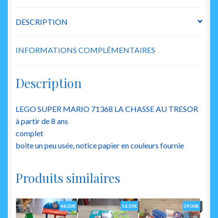
tresor
DESCRIPTION
INFORMATIONS COMPLÉMENTAIRES
Description
LEGO SUPER MARIO 71368 LA CHASSE AU TRESOR
à partir de 8 ans
complet
boite un peu usée, notice papier en couleurs fournie
Produits similaires
46.00
€
16.00
€
39.00
€