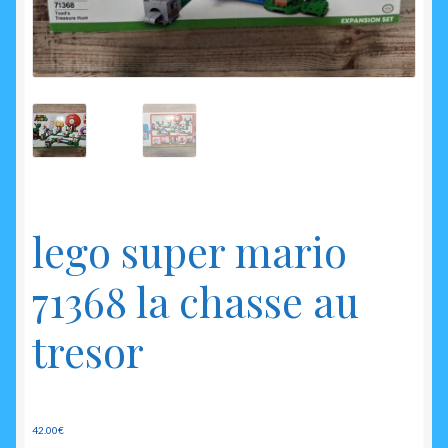
enfant
lego super mario
71368 la chasse au
tresor
42.00
€