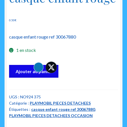
0.50
€
casque enfant rouge ref 30067880
1 en stock
quantité
Ajouter au panier
de
playmobil
30067880
casque
UGS :
NO924 375
Catégorie :
PLAYMOBIL PIECES DETACHEES
enfant
Étiquettes :
casque enfant rouge ref 30067880
,
rouge
PLAYMOBIL PIECES DETACHEES OCCASION