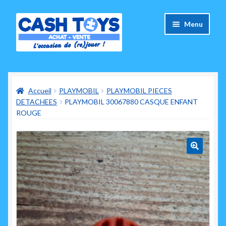
Aller
Aller
Menu
à
au
la
contenu
navigation
Accueil
Accueil
PLAYMOBIL
PLAYMOBIL PIECES
Carte Cadeau
DETACHEES
PLAYMOBIL 30067880 CASQUE ENFANT
ROUGE
Panier
Mes commandes
🔍
Mon compte
Ouvrir
A propos de nous
le
menu