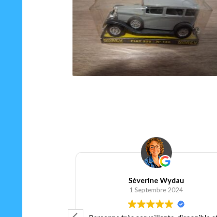
25.00
€
Ajouter au panier
Séverine Wydau
 2024
1 Septembre 2024