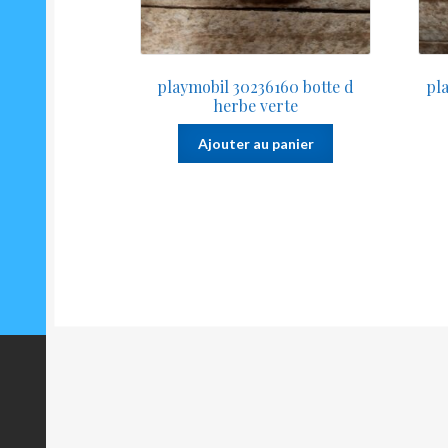
playmobil 30236160 botte d
pla
herbe verte
Ajouter au panier