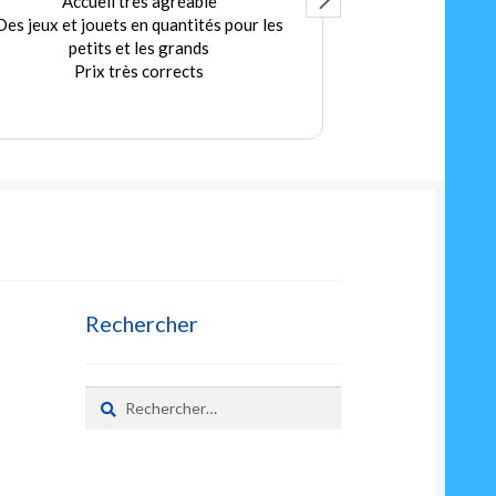
Accueil très agréable
Ex
Des jeux et jouets en quantités pour les
Merci au Patro
petits et les grands
bonn
Prix très corrects
A très vite pou
sec
L
Rechercher
Rechercher :