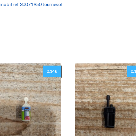
mobil ref 30071950 tournesol
0.14
€
0.