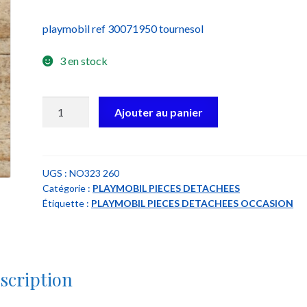
playmobil ref 30071950 tournesol
3 en stock
quantité
Ajouter au panier
de
playmobil
30071950
tournesol
UGS :
NO323 260
Catégorie :
PLAYMOBIL PIECES DETACHEES
Étiquette :
PLAYMOBIL PIECES DETACHEES OCCASION
scription