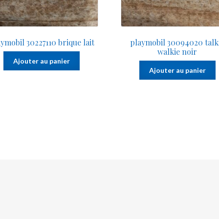
ymobil 30227110 brique lait
playmobil 30094020 talk
walkie noir
Ajouter au panier
Ajouter au panier