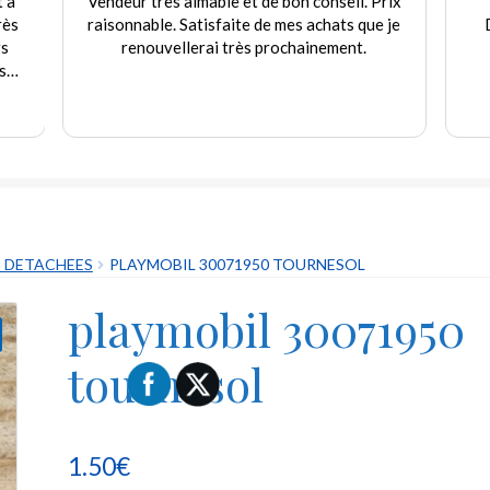
t à
Vendeur très aimable et de bon conseil. Prix
rès
raisonnable. Satisfaite de mes achats que je
rs
renouvellerai très prochainement.
s
e
.
S DETACHEES
PLAYMOBIL 30071950 TOURNESOL
playmobil 30071950
tournesol
1.50
€