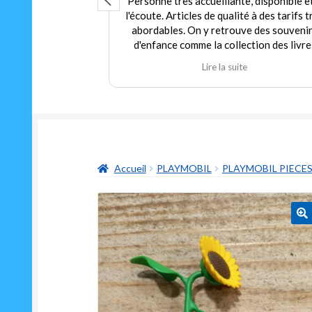
que ce soit
Personne très accueillante, disponible e
umainement, grand
l'écoute. Articles de qualité à des tarifs t
pour tout budget.
abordables. On y retrouve des souveni
arif pour du neuf
d'enfance comme la collection des livre
 trouver dans ce
Martine et d'autres jouets. Agréable
te
Lire la suite
arfait état à prix
expérience tant en achat qu'en vente. J
 au gérant qui
recommande fortement ce commerçant
thie que d'humour
ouvrir un classique
aussi drôle Le "ni
n"
Accueil
PLAYMOBIL
PLAYMOBIL PIECE
🔍