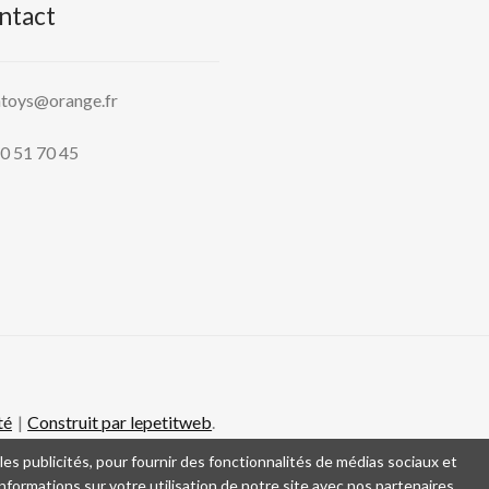
ntact
htoys@orange.fr
0 51 70 45
té
Construit par lepetitweb
.
es publicités, pour fournir des fonctionnalités de médias sociaux et
formations sur votre utilisation de notre site avec nos partenaires