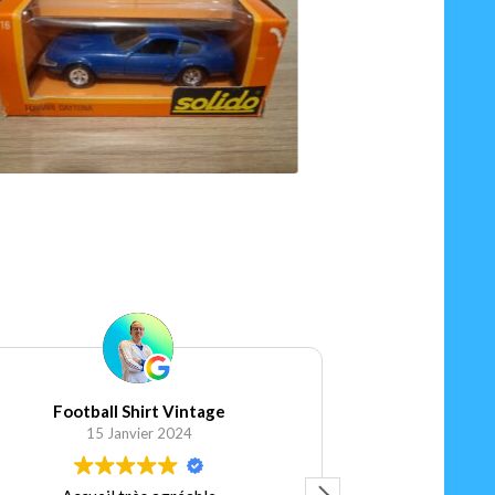
130.00
€
r au panier
Ajouter au panier
Football Shirt Vintage
Elis
15 Janvier 2024
5