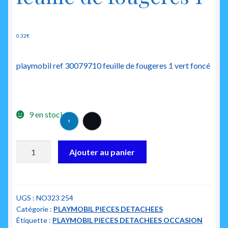
0.32
€
playmobil ref 30079710 feuille de fougeres 1 vert foncé
9 en stock
quantité
Ajouter au panier
de
playmobil
30079710
feuille
UGS :
NO323 254
Catégorie :
PLAYMOBIL PIECES DETACHEES
de
Étiquette :
PLAYMOBIL PIECES DETACHEES OCCASION
fougeres