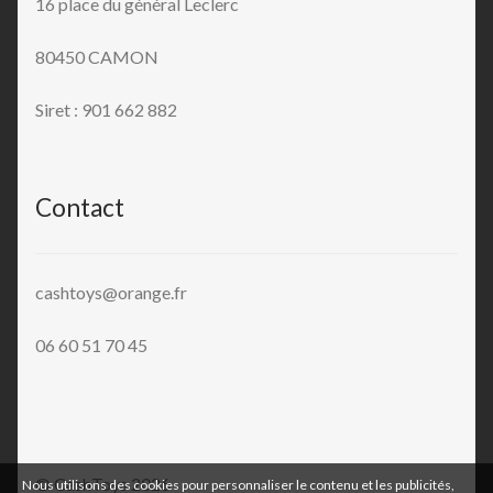
16 place du général Leclerc
80450 CAMON
Siret : 901 662 882
Contact
cashtoys@orange.fr
06 60 51 70 45
© CashToys 2026
Nous utilisons des cookies pour personnaliser le contenu et les publicités,