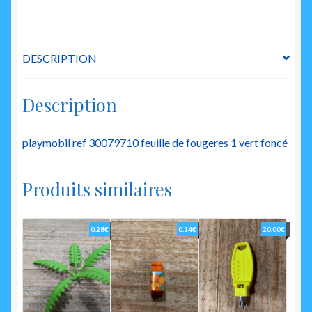
1
DESCRIPTION
Description
playmobil ref 30079710 feuille de fougeres 1 vert foncé
Produits similaires
0.28
€
0.14
€
20.00
€