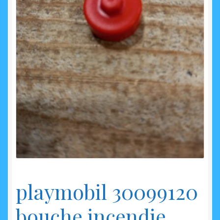
enfant
playmobil 30099120
bouche incendie