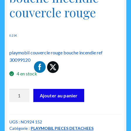
couvercle rouge
0.21
€
playmobil couvercle rouge bouche incendie ref
30099120
4 en stock
quantité
Ajouter au panier
de
playmobil
30099120
bouche
UGS :
NO924 152
Catégorie :
PLAYMOBIL PIECES DETACHEES
incendie