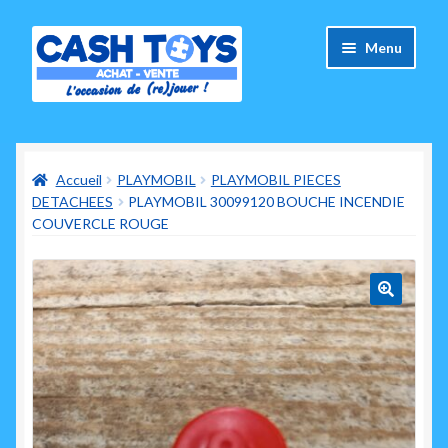
Aller
Aller
Menu
à
au
la
contenu
navigation
Accueil
Accueil
PLAYMOBIL
PLAYMOBIL PIECES
Carte Cadeau
DETACHEES
PLAYMOBIL 30099120 BOUCHE INCENDIE
COUVERCLE ROUGE
Panier
Mes commandes
🔍
Mon compte
Ouvrir
A propos de nous
le
menu