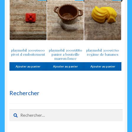
playmobil 30096900
playmobil 30096880
playmobil 30096760
pivot d emboitement
panier a bouteille
regime de bananes
marron fonce
Ajouter au panier
Ajouter au panier
Ajouter au panier
Rechercher
Rechercher :