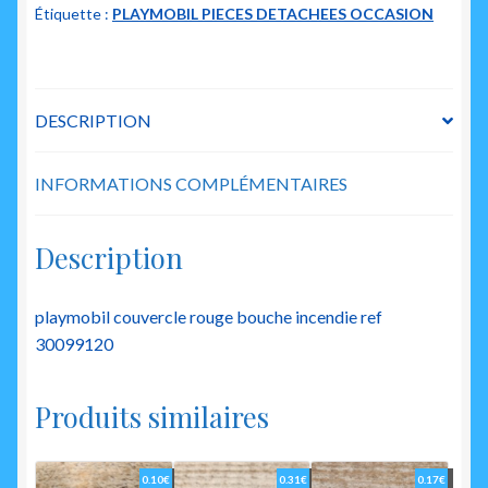
Étiquette :
PLAYMOBIL PIECES DETACHEES OCCASION
couvercle
rouge
DESCRIPTION
INFORMATIONS COMPLÉMENTAIRES
Description
playmobil couvercle rouge bouche incendie ref
30099120
Produits similaires
0.10
€
0.31
€
0.17
€