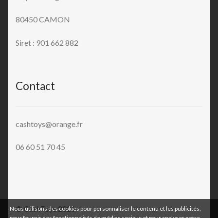
80450 CAMON
Siret : 901 662 882
Contact
cashtoys@orange.fr
06 60 51 70 45
© CashToys 2026
Nous utilisons des cookies pour personnaliser le contenu et les publicités,
pour fournir des fonctionnalités de médias sociaux et pour analyser notre