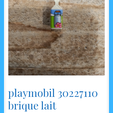
enfant
playmobil 30227110
brique lait