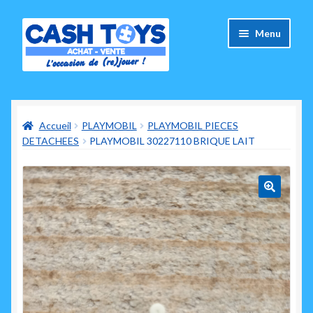
Aller
Aller
Menu
à
au
la
contenu
navigation
Accueil
Accueil
PLAYMOBIL
PLAYMOBIL PIECES
Carte Cadeau
DETACHEES
PLAYMOBIL 30227110 BRIQUE LAIT
Panier
Mes commandes
🔍
Mon compte
Ouvrir
A propos de nous
le
menu