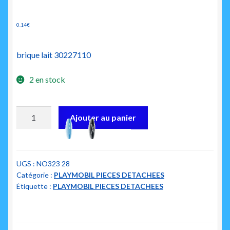
0.14
€
brique lait 30227110
2 en stock
quantité
Ajouter au panier
de
playmobil
30227110
brique
UGS :
NO323 28
Catégorie :
PLAYMOBIL PIECES DETACHEES
lait
Étiquette :
PLAYMOBIL PIECES DETACHEES