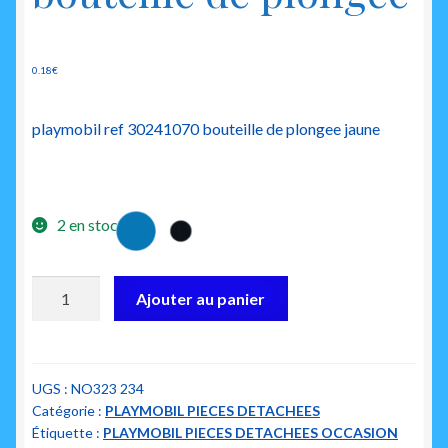
0.18
€
playmobil ref 30241070 bouteille de plongee jaune
2 en stock
quantité
Ajouter au panier
de
playmobil
30241070
bouteille
UGS :
NO323 234
Catégorie :
PLAYMOBIL PIECES DETACHEES
de
Étiquette :
PLAYMOBIL PIECES DETACHEES OCCASION
plongee