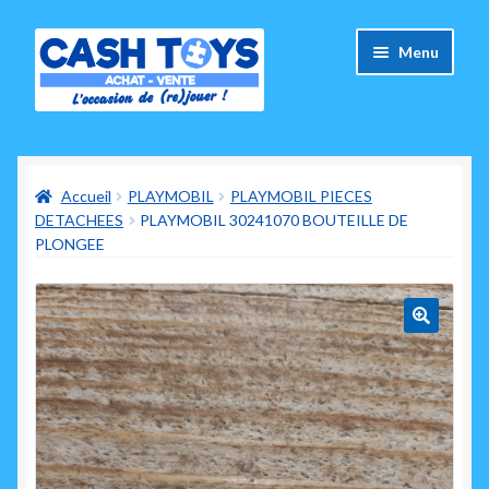
Aller
Aller
Menu
à
au
la
contenu
navigation
Accueil
Accueil
PLAYMOBIL
PLAYMOBIL PIECES
Carte Cadeau
DETACHEES
PLAYMOBIL 30241070 BOUTEILLE DE
PLONGEE
Panier
Mes commandes
🔍
Mon compte
Ouvrir
A propos de nous
le
menu