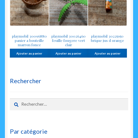
playmobil 30096880
playmobil 30026460
playmobil 30225950
panier a bouteille
feuille fougere vert
brique jus d orange
marron fonce
clair
Ajouter au panier
Ajouter au panier
Ajouter au panier
Rechercher
Rechercher :
Par catégorie