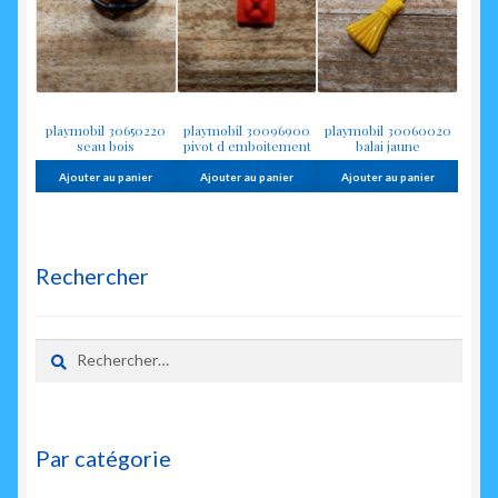
playmobil 30650220
playmobil 30096900
playmobil 30060020
seau bois
pivot d emboitement
balai jaune
Ajouter au panier
Ajouter au panier
Ajouter au panier
Rechercher
Rechercher :
Par catégorie