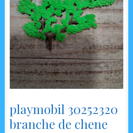
enfant
playmobil 30252320
branche de chene