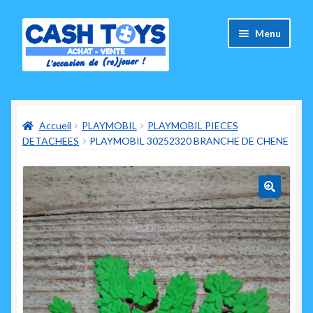
Aller
Aller
Menu
à
au
la
contenu
navigation
Accueil
Accueil
PLAYMOBIL
PLAYMOBIL PIECES
Carte Cadeau
DETACHEES
PLAYMOBIL 30252320 BRANCHE DE CHENE
Panier
Mes commandes
🔍
Mon compte
Ouvrir
A propos de nous
le
menu