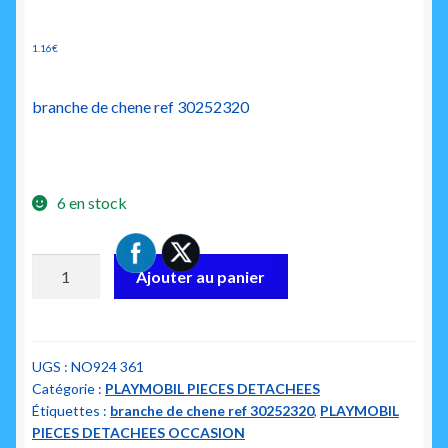
1.16
€
branche de chene ref 30252320
6 en stock
quantité
Ajouter au panier
de
playmobil
30252320
branche
UGS :
NO924 361
Catégorie :
PLAYMOBIL PIECES DETACHEES
de
Étiquettes :
branche de chene ref 30252320
,
PLAYMOBIL
chene
PIECES DETACHEES OCCASION