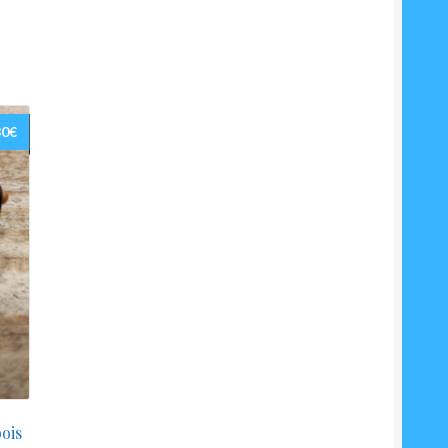
80
€
ois