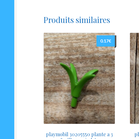
Produits similaires
0.17
€
playmobil 30205550 plante a 3
p