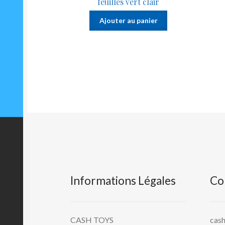
feuilles vert clair
Ajouter au panier
Informations Légales
Co
CASH TOYS
cas