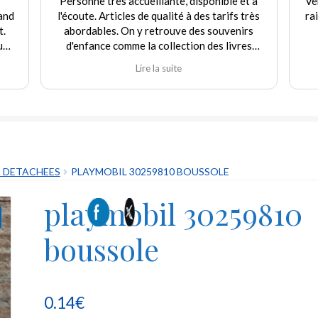
onible et à
Vendeur très aimable et de bon conseil. Prix
 tarifs très
raisonnable. Satisfaite de mes achats que je
souvenirs
renouvellerai très prochainement.
es livres
gréable
vente. Je
merçant.
S DETACHEES
PLAYMOBIL 30259810 BOUSSOLE
playmobil 30259810
boussole
0.14
€