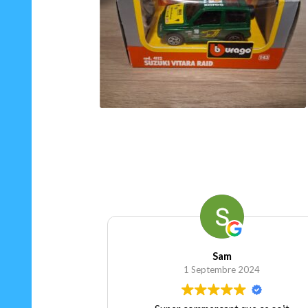
75.00
€
Ajouter au panier
Sam
Séverine Wydau
ptembre 2024
1 Septembre 2024