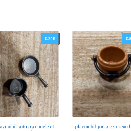
0.24
€
0.
laymobil 30612170 poele et
playmobil 30650220 seau b