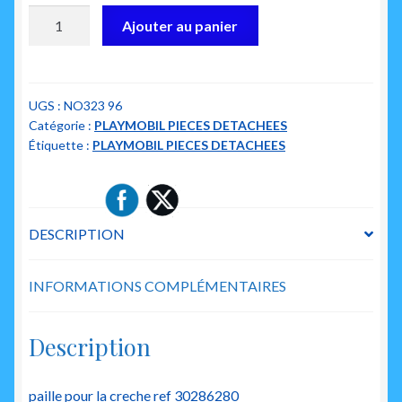
quantité
Ajouter au panier
de
playmobil
30286280
paille
UGS :
NO323 96
Catégorie :
PLAYMOBIL PIECES DETACHEES
pour
Étiquette :
PLAYMOBIL PIECES DETACHEES
la
creche
DESCRIPTION
INFORMATIONS COMPLÉMENTAIRES
Description
paille pour la creche ref 30286280