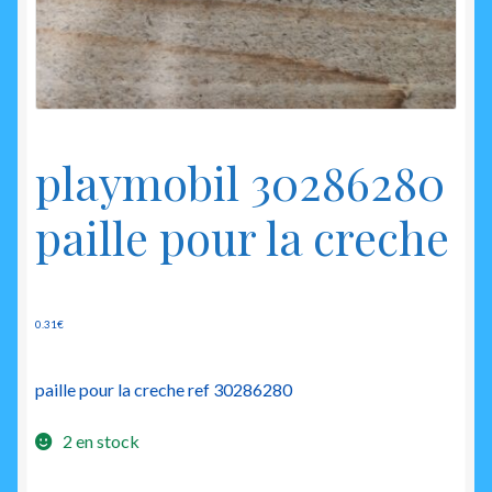
enfant
playmobil 30286280
paille pour la creche
0.31
€
paille pour la creche ref 30286280
2 en stock