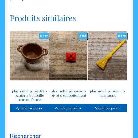
Produits similaires
0.31
€
0.10
€
0.17
€
playmobil 30096880
playmobil 30096900
playmobil 30060020
panier a bouteille
pivot d emboitement
balai jaune
marron fonce
Ajouter au panier
Ajouter au panier
Ajouter au panier
Rechercher