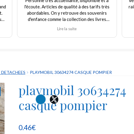
et à
Vendeur très aimable et de bon conseil. Prix
très
raisonnable. Satisfaite de mes achats que je
irs
renouvellerai très prochainement.
es
e
Je
t.
S DETACHEES
PLAYMOBIL 30634274 CASQUE POMPIER
playmobil 30634274
casque pompier
0.46
€