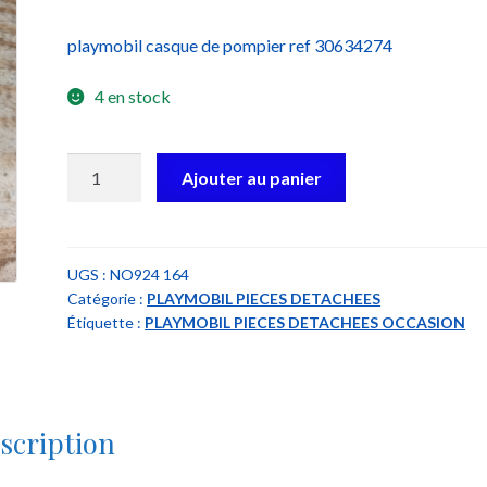
playmobil casque de pompier ref 30634274
4 en stock
quantité
Ajouter au panier
de
playmobil
30634274
casque
UGS :
NO924 164
Catégorie :
PLAYMOBIL PIECES DETACHEES
pompier
Étiquette :
PLAYMOBIL PIECES DETACHEES OCCASION
scription