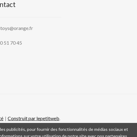
ntact
htoys@orange.fr
0 51 70 45
té
Construit par lepetitweb
.
es publicités, pour fournir des fonctionnalités de médias sociaux et
formations sur votre utilisation de notre site avec nos partenaires