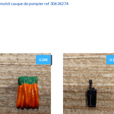
mobil casque de pompier ref 30634274
0.28
€
0.