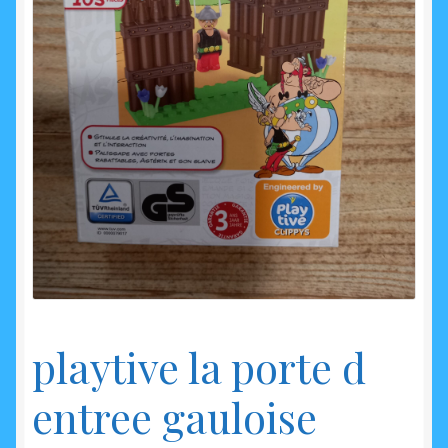
enfant
playtive la porte d
entree gauloise