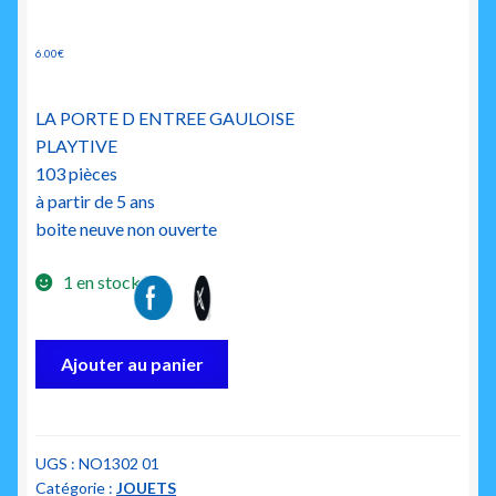
6.00
€
LA PORTE D ENTREE GAULOISE
PLAYTIVE
103 pièces
à partir de 5 ans
boite neuve non ouverte
1 en stock
quantité
Ajouter au panier
de
playtive
la
porte
UGS :
NO1302 01
Catégorie :
JOUETS
d