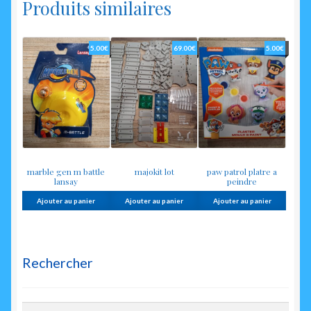
Produits similaires
5.00
€
69.00
€
5.00
€
marble gen m battle
majokit lot
paw patrol platre a
lansay
peindre
Ajouter au panier
Ajouter au panier
Ajouter au panier
Rechercher
Rechercher :