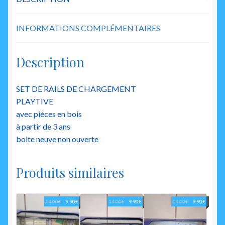
INFORMATIONS COMPLÉMENTAIRES
Description
SET DE RAILS DE CHARGEMENT
PLAYTIVE
avec pièces en bois
à partir de 3 ans
boite neuve non ouverte
Produits similaires
Le
Le
Le
Le
Le
Le
14.00
€
9.90
€
14.00
€
9.90
€
14.00
€
9.90
€
prix
prix
prix
prix
prix
prix
initial
actuel
initial
actuel
initial
actuel