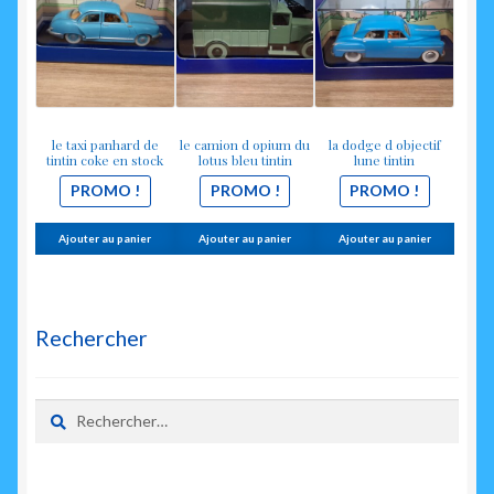
était :
est :
était :
est :
était :
est :
14.00€.
9.90€.
14.00€.
9.90€.
14.00€.
9.90€.
le taxi panhard de
le camion d opium du
la dodge d objectif
tintin coke en stock
lotus bleu tintin
lune tintin
PROMO !
PROMO !
PROMO !
Ajouter au panier
Ajouter au panier
Ajouter au panier
Rechercher
Rechercher :