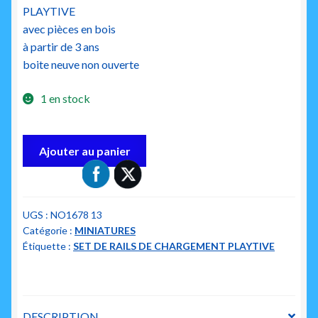
PLAYTIVE
avec pièces en bois
à partir de 3 ans
boite neuve non ouverte
1 en stock
quantité
Ajouter au panier
de
playtive
set
de
UGS :
NO1678 13
Catégorie :
MINIATURES
rails
Étiquette :
SET DE RAILS DE CHARGEMENT PLAYTIVE
de
chargement
DESCRIPTION