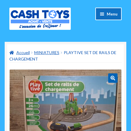
Aller
Aller
Menu
à
au
la
contenu
navigation
Accueil
Accueil
MINIATURES
PLAYTIVE SET DE RAILS DE
Carte Cadeau
CHARGEMENT
Panier
Mes commandes
🔍
Mon compte
Ouvrir
A propos de nous
le
menu