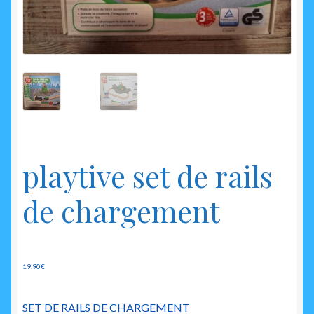
enfant
playtive set de rails
de chargement
19.90
€
SET DE RAILS DE CHARGEMENT