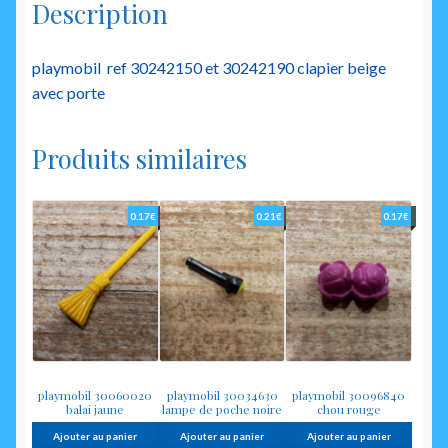
Description
playmobil ref 30242150 et 30242190 clapier beige
avec porte
Produits similaires
0.17
€
0.21
€
0.17
€
playmobil 30060020
playmobil 30034630
playmobil 30096840
balai jaune
lampe de poche noire
chou rouge
Ajouter au panier
Ajouter au panier
Ajouter au panier