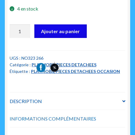
4 en stock
quantité
Ajouter au panier
de
playmobil
30242150
et
UGS :
NO323 266
Catégorie :
PLAYMOBIL PIECES DETACHEES
30242190
Étiquette :
PLAYMOBIL PIECES DETACHEES OCCASION
clapier
beige
avec
porte
DESCRIPTION
INFORMATIONS COMPLÉMENTAIRES