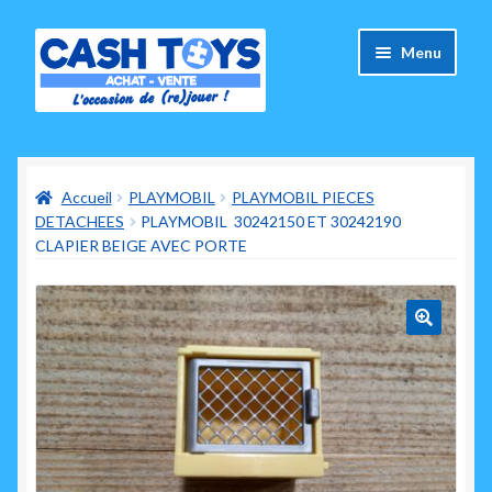
Aller
Aller
Menu
à
au
la
contenu
navigation
Accueil
Accueil
PLAYMOBIL
PLAYMOBIL PIECES
Carte Cadeau
DETACHEES
PLAYMOBIL 30242150 ET 30242190
CLAPIER BEIGE AVEC PORTE
Panier
Mes commandes
🔍
Mon compte
Ouvrir
A propos de nous
le
menu