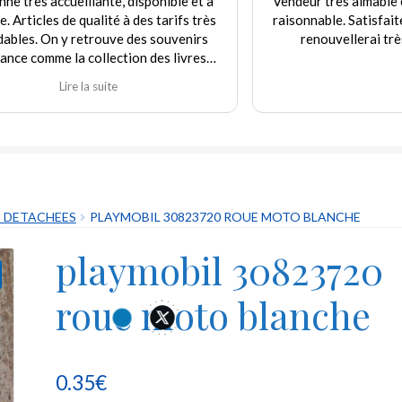
t à
Vendeur très aimable et de bon conseil. Prix
rès
raisonnable. Satisfaite de mes achats que je
rs
renouvellerai très prochainement.
s
e
.
S DETACHEES
PLAYMOBIL 30823720 ROUE MOTO BLANCHE
playmobil 30823720
roue moto blanche
0.35
€