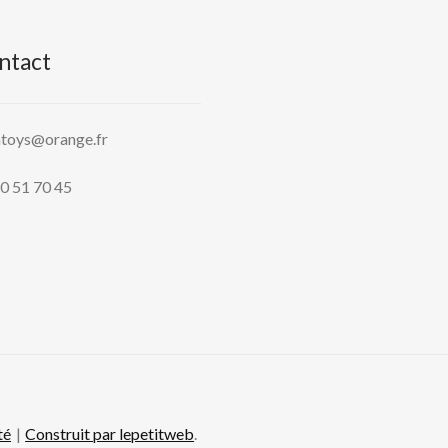
ntact
htoys@orange.fr
0 51 70 45
té
Construit par lepetitweb
.