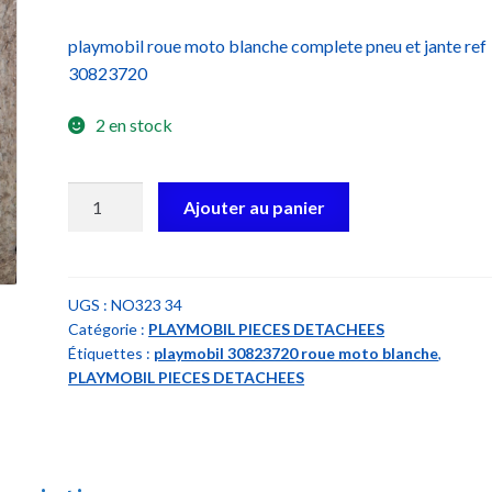
playmobil roue moto blanche complete pneu et jante ref
30823720
2 en stock
quantité
Ajouter au panier
de
playmobil
30823720
roue
UGS :
NO323 34
Catégorie :
PLAYMOBIL PIECES DETACHEES
moto
Étiquettes :
playmobil 30823720 roue moto blanche
,
blanche
PLAYMOBIL PIECES DETACHEES