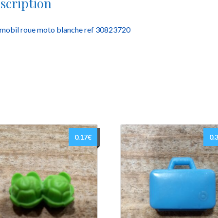
scription
mobil roue moto blanche ref 30823720
0.17
€
0.