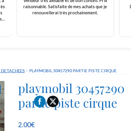
t à
Vendeur très aimable et de bon conseil. Prix
rès
raisonnable. Satisfaite de mes achats que je
rs
renouvellerai très prochainement.
s
e
.
S DETACHEES
PLAYMOBIL 30457290 PARTIE PISTE CIRQUE
playmobil 30457290
partie piste cirque
2.00
€