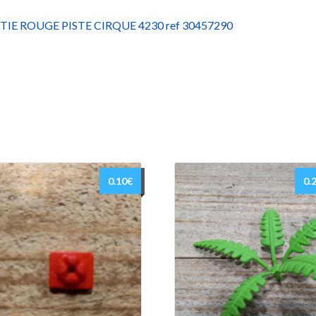
TIE ROUGE PISTE CIRQUE 4230 ref 30457290
0.10
€
0.