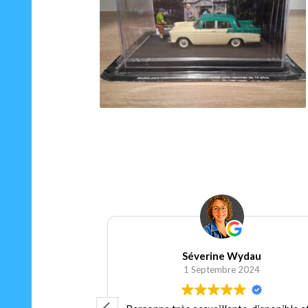
25.00
€
panier
Ajouter au panier
Séverine Wydau
 2024
1 Septembre 2024