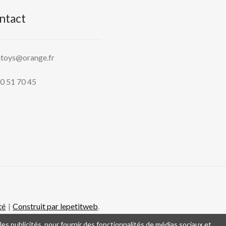
ntact
htoys@orange.fr
0 51 70 45
té
Construit par lepetitweb
.
es publicités, pour fournir des fonctionnalités de médias sociaux et