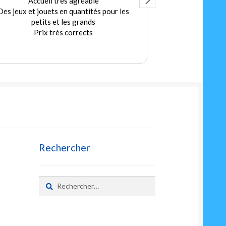
Accueil très agréable
Ex
Des jeux et jouets en quantités pour les
Merci au Patro
petits et les grands
bonn
Prix très corrects
A très vite pou
sec
L
Rechercher
Rechercher :