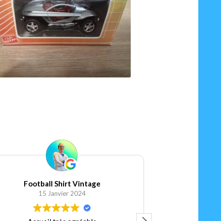
25.00
€
1
Ajouter au panier
Football Shirt Vintage
Elis
15 Janvier 2024
5