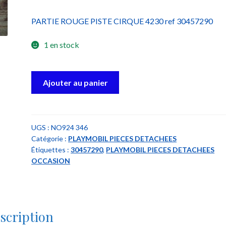
PARTIE ROUGE PISTE CIRQUE 4230 ref 30457290
1 en stock
quantité
Ajouter au panier
de
playmobil
30457290
partie
UGS :
NO924 346
Catégorie :
PLAYMOBIL PIECES DETACHEES
piste
Étiquettes :
30457290
,
PLAYMOBIL PIECES DETACHEES
cirque
OCCASION
scription