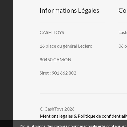
Informations Légales
Co
CASH TOYS
cas
16 place du général Leclerc
06 6
80450 CAMON
Siret : 901 662 882
© CashToys 2026
Mentions légales & Politique de confidentiali
Nous utilisons des cookies pour personnaliser le contenu et l