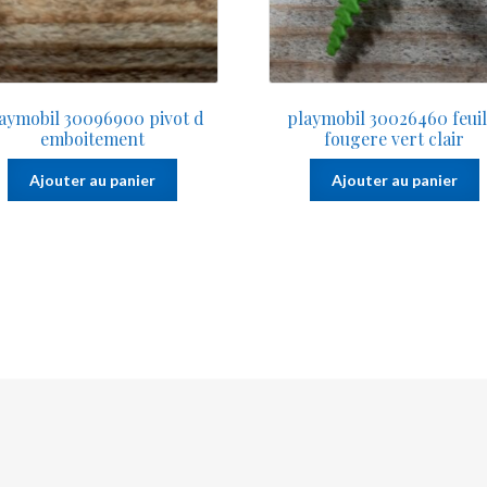
aymobil 30096900 pivot d
playmobil 30026460 feuil
emboitement
fougere vert clair
Ajouter au panier
Ajouter au panier